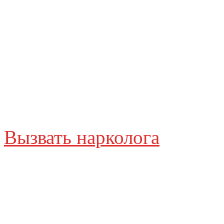
Скорая нарко
Вызвать нарколога
Вы всегда можете 
п
для мотиваци